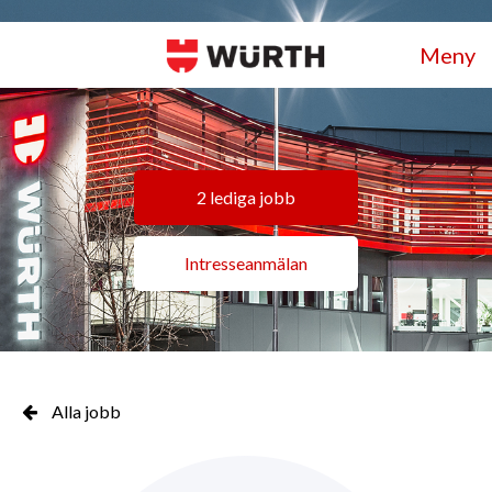
Meny
2 lediga jobb
Intresseanmälan
Alla jobb